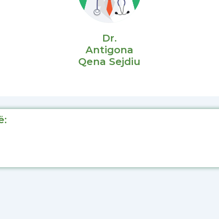
Dr.
Antigona
Qena Sejdiu
ë: