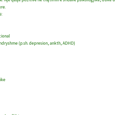
yre.
ë:
cional
ë ndryshme (p.sh. depresion, ankth, ADHD)
ike