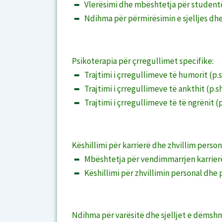
Vlerësimi dhe mbështetja për student
Ndihma për përmirësimin e sjelljes dhe 
Psikoterapia për çrregullimet specifike:
Trajtimi i çrregullimeve të humorit (p.
Trajtimi i çrregullimeve të ankthit (p.sh
Trajtimi i çrregullimeve të të ngrënit (
Këshillimi për karrierë dhe zhvillim person
Mbështetja për vendimmarrjen karrierës
Këshillimi për zhvillimin personal dhe
Ndihma për varësitë dhe sjelljet e dëmsh