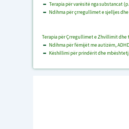
Terapia për varësitë nga substancat (p.
Ndihma për çrregullimet e sjelljes dhe v
Terapia për Çrregullimet e Zhvillimit dhe t
Ndihma për fëmijët me autizëm, ADHD d
Këshillimi për prindërit dhe mbështetja