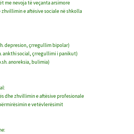
ët me nevoja të veçanta arsimore
zhvillimin e aftësive sociale në shkolla
sh. depresion, çrregullim bipolar)
. ankthi social, çrregullimi i panikut)
p.sh. anoreksia, bulimia)
al:
 dhe zhvillimin e aftësive profesionale
 përmirësimin e vetëvlerësimit
me: