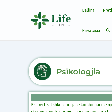
Skip
to
Ballina
Rret
content
Privatësia
Psikologjia
Ekspertizat shkencore janë kombinuar me njoh
strategji për të përmirësuar mirëqenien e tyr