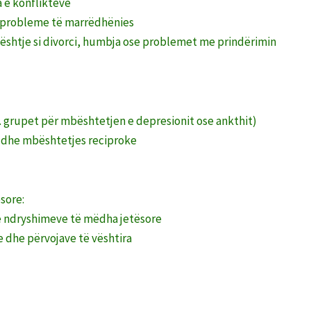
 e konflikteve
e probleme të marrëdhënies
ështje si divorci, humbja ose problemet me prindërimin
h. grupet për mbështetjen e depresionit ose ankthit)
le dhe mbështetjes reciproke
sore:
e ndryshimeve të mëdha jetësore
 dhe përvojave të vështira