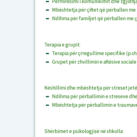
Përmirësimi i komunikimit dhe zgjidhja
Mbështetja për çiftet që përballen m
Ndihma për familjet që përballen me ç
Terapia e grupit:
Terapia për çrregullime specifike (p.s
Grupet për zhvillimin e aftësive socia
Këshillimi dhe mbështetja për streset jetë
Ndihma për përballimin e streseve dh
Mbështetja për përballimin e traumave
Shërbimet e psikologjisë në shkolla: