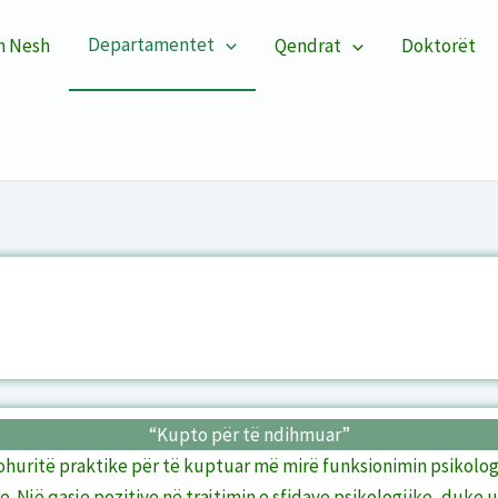
Departamentet
h Nesh
Qendrat
Doktorët
“Kupto për të ndihmuar”
uritë praktike për të kuptuar më mirë funksionimin psikologji
e. Një qasje pozitive në trajtimin e sfidave psikologjike, duke 