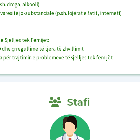
sh. droga, alkooli)
arësitë jo-substanciale (p.sh. lojërat e fatit, interneti)
ë Sjelljes tek Fëmijët:
he çrregullime të tjera të zhvillimit
 për trajtimin e problemeve të sjelljes tek fëmijët
Stafi