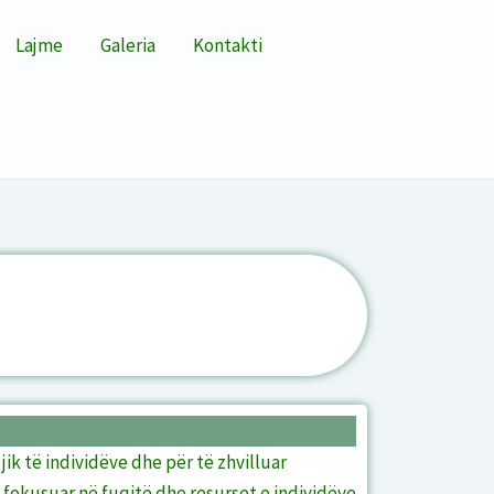
Lajme
Galeria
Kontakti
k të individëve dhe për të zhvilluar
u fokusuar në fuqitë dhe resurset e individëve